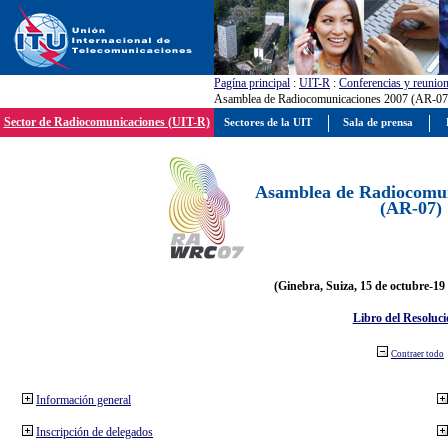
Pagína principal
:
UIT-R
:
Conferencias y reunio
Asamblea de Radiocomunicaciones 2007 (AR-07
Sector de Radiocomunicaciones (UIT-R)
Sectores de la UIT
Sala de prensa
Asamblea de Radiocomun
(AR-07)
(Ginebra, Suiza, 15 de octubre-19
Libro del Resoluci
Contraer todo
Información general
Inscripción de delegados