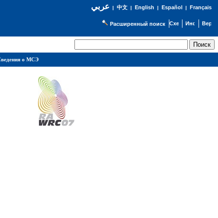
عربي
English
Español
Français
|
中文
|
|
|
Расширенный поиск
ведения о МСЭ