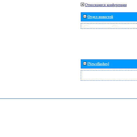
Относящиеся конференции
Отдел новостей
[Newsflashes]