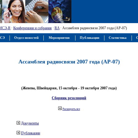
МСЭ-R
:
Конференции и собрания
:
RA
: Ассамблея радиосвязи 2007 года (АР-07)
МСЭ
Отдел новостей
Мероприятия
Публикации
Статистика
С
Ассамблея радиосвязи 2007 года (АР-07)
(Женева, Швейцария, 15 октября - 19 октября 2007 года)
Сборник резолюций
Расширить все
Документы
Публикации