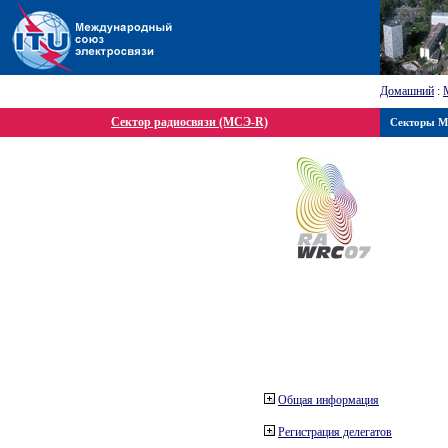
Домашний
:
Сектор радиосвязи (МСЭ-R)
Секторы 
Общая информация
Регистрация делегатов