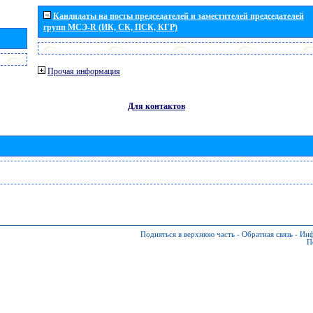
Кандидаты на посты председателей и заместителей председателей
групп МСЭ-R (ИК, СК, ПСК, КГР)
Прочая информация
Для контактов
Подняться в верхнюю часть
-
Обратная связь
-
Инф
П