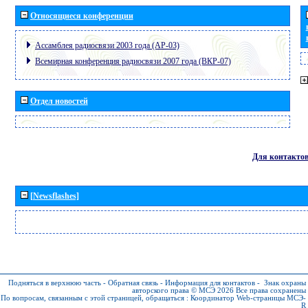
Относящиеся конференции
Ассамблея радиосвязи 2003 года (АР-03)
Всемирная конференция радиосвязи 2007 года (ВКР-07)
Отдел новостей
Для контакто
[Newsflashes]
Подняться в верхнюю часть
-
Обратная связь
-
Информация для контактов
-
Знак охраны
авторского права © МСЭ 2026
Все права сохранены
По вопросам, связанным с этой страницей, обращаться :
Координатор Web-страницы МСЭ-
R