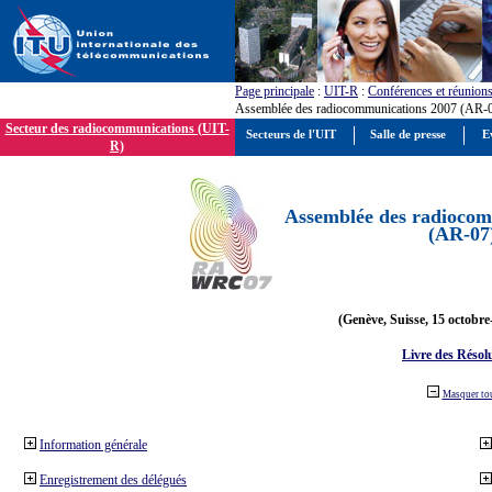
Page principale
:
UIT-R
:
Conférences et réunion
Assemblée des radiocommunications 2007 (AR-
Secteur des radiocommunications (UIT-
Secteurs de l'UIT
Salle de presse
E
R)
Assemblée des radiocom
(AR-07
(Genève, Suisse, 15 octobre
Livre des Résol
Masquer to
Information générale
Enregistrement des délégués