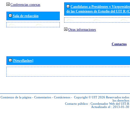
Conferencias conexas
Candidatos a Presidentes y Vicepreside
de las Comisiones de Estudio del UIT R 
Sala de redacción
Otras informaciones
Contactos
[Newsflashes]
Comienzo de la página
-
Comentarios
-
Contáctenos
-
Copyright © UIT 2026
Reservados todos
los derechos
Contacto público :
Coordenador Web del UIT-R
Actualizado el : 2013-01-30