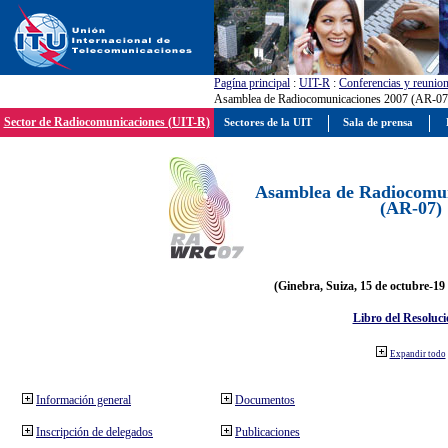
Pagína principal
:
UIT-R
:
Conferencias y reunio
Asamblea de Radiocomunicaciones 2007 (AR-07
Sector de Radiocomunicaciones (UIT-R)
Sectores de la UIT
Sala de prensa
Asamblea de Radiocomun
(AR-07)
(Ginebra, Suiza, 15 de octubre-19
Libro del Resoluci
Expandir todo
Información general
Documentos
Inscripción de delegados
Publicaciones