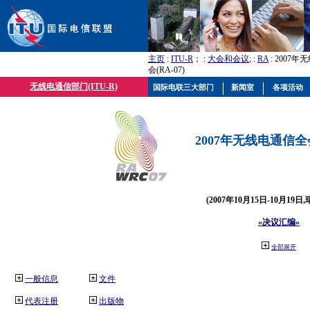
主页
:
ITU-R
； :
大会和会议
; :
RA
: 2007
会(RA-07)
无线电通信部门(ITU-R)
国际电联三大部门
新闻室
各项活动
2007年无线电通信全会(
(2007年10月15日-10月19日
«决议汇编»
全部展开
一般信息
文件
代表注册
出版物