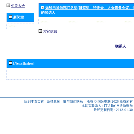
相关大会
无线电通信部门各组(研究组、特委会、大会筹备会议、
的候选人
新闻室
其它信息
联系人
[Newsflashes]
回到本页页首
-
反馈意见
-
请与我们联系
-
版权 © 国际电联 2026
版权所有
本网页联系人 :
ITU-R的网络协调员
最近更新日期 : 2013-01-30