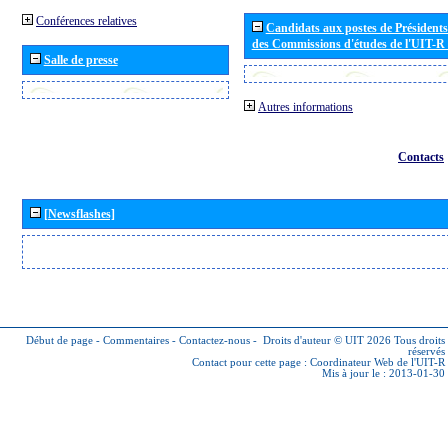
Conférences relatives
Candidats aux postes de Présidents 
des Commissions d'études de l'UIT-R
Salle de presse
Autres informations
Contacts
[Newsflashes]
Début de page
-
Commentaires
-
Contactez-nous
-
Droits d'auteur © UIT 2026
Tous droits
réservés
Contact pour cette page :
Coordinateur Web de l'UIT-R
Mis à jour le : 2013-01-30