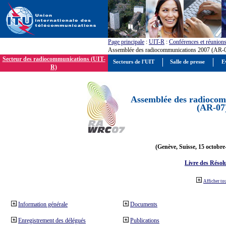
Page principale
:
UIT-R
:
Conférences et réunion
Assemblée des radiocommunications 2007 (AR-
Secteur des radiocommunications (UIT-
Secteurs de l'UIT
Salle de presse
E
R)
Assemblée des radiocom
(AR-07
(Genève, Suisse, 15 octobre
Livre des Résol
Afficher to
Information générale
Documents
Enregistrement des délégués
Publications