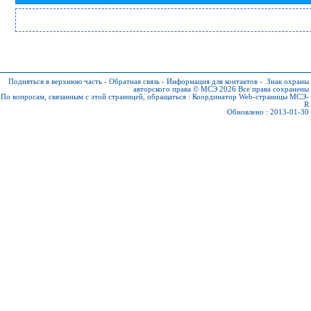
Подняться в верхнюю часть
-
Обратная связь
-
Информация для контактов
-
Знак охраны
авторского права © МСЭ 2026
Все права сохранены
По вопросам, связанным с этой страницей, обращаться :
Координатор Web-страницы МСЭ-
R
Обновлено : 2013-01-30