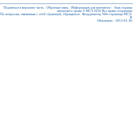
Подняться в верхнюю часть
-
Обратная связь
-
Информация для контактов
-
Знак охраны
авторского права © МСЭ 2026
Все права сохранены
По вопросам, связанным с этой страницей, обращаться :
Координатор Web-страницы МСЭ-
R
Обновлено : 2013-01-30