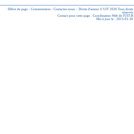
Début de page
-
Commentaires
-
Contactez-nous
-
Droits d'auteur © UIT 2026
Tous droits
réservés
Contact pour cette page :
Coordinateur Web de l'UIT-R
Mis à jour le : 2013-01-30