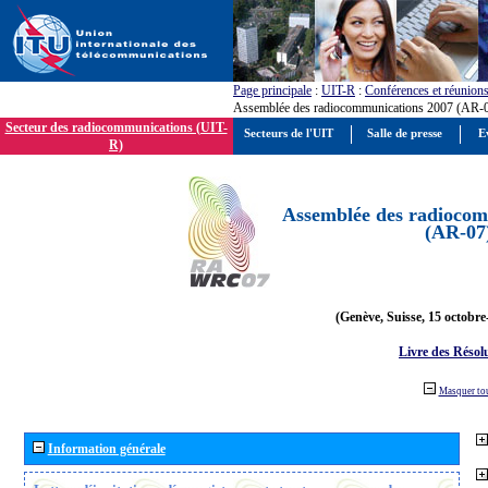
Page principale
:
UIT-R
:
Conférences et réunion
Assemblée des radiocommunications 2007 (AR-
Secteur des radiocommunications (UIT-
Secteurs de l'UIT
Salle de presse
E
R)
Assemblée des radiocom
(AR-07
(Genève, Suisse, 15 octobre
Livre des Résol
Masquer to
Information générale