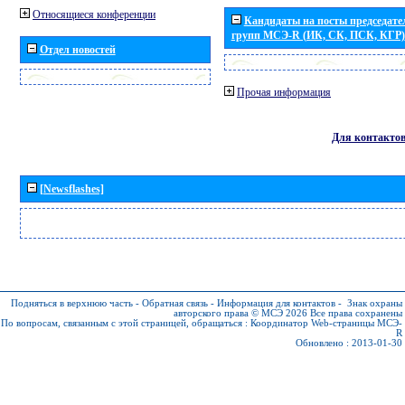
Относящиеся конференции
Кандидаты на посты председател
групп МСЭ-R (ИК, СК, ПСК, КГР)
Отдел новостей
Прочая информация
Для контакто
[Newsflashes]
Подняться в верхнюю часть
-
Обратная связь
-
Информация для контактов
-
Знак охраны
авторского права © МСЭ 2026
Все права сохранены
По вопросам, связанным с этой страницей, обращаться :
Координатор Web-страницы МСЭ-
R
Обновлено : 2013-01-30