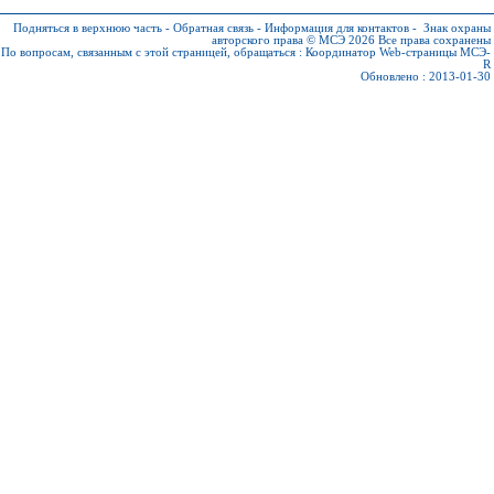
Подняться в верхнюю часть
-
Обратная связь
-
Информация для контактов
-
Знак охраны
авторского права © МСЭ 2026
Все права сохранены
По вопросам, связанным с этой страницей, обращаться :
Координатор Web-страницы МСЭ-
R
Обновлено : 2013-01-30