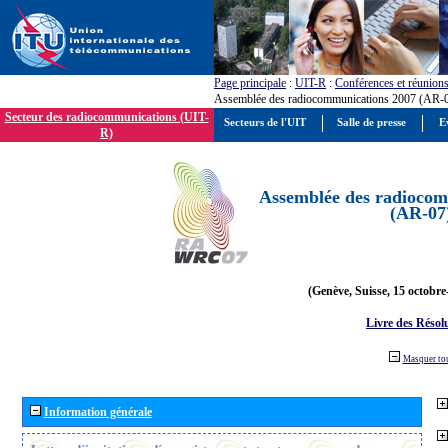
Page principale
:
UIT-R
:
Conférences et réunion
Assemblée des radiocommunications 2007 (AR-
Secteur des radiocommunications (UIT-
Secteurs de l'UIT
Salle de presse
E
R)
Assemblée des radiocom
(AR-07
(Genève, Suisse, 15 octobre
Livre des Résol
Masquer to
Information générale