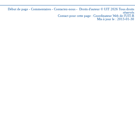
Début de page
-
Commentaires
-
Contactez-nous
-
Droits d'auteur © UIT 2026
Tous droits
réservés
Contact pour cette page :
Coordinateur Web de l'UIT-R
Mis à jour le : 2013-01-30