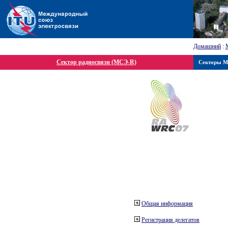
Домашний
:
Сектор радиосвязи (МСЭ-R)
Секторы 
Общая информация
Регистрация делегатов