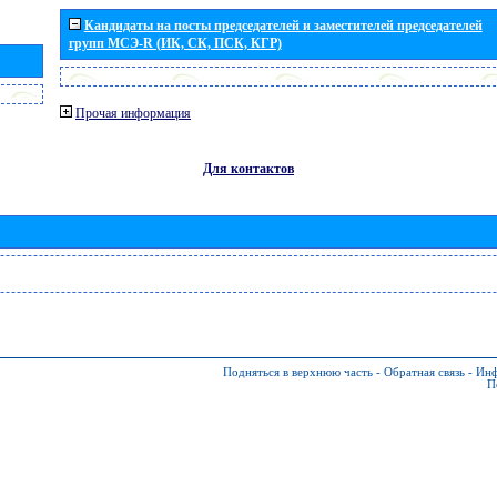
Кандидаты на посты председателей и заместителей председателей
групп МСЭ-R (ИК, СК, ПСК, КГР)
Прочая информация
Для контактов
Подняться в верхнюю часть
-
Обратная связь
-
Инф
П