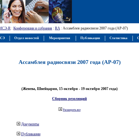
МСЭ-R
:
Конференции и собрания
:
RA
: Ассамблея радиосвязи 2007 года (АР-07)
МСЭ
Отдел новостей
Мероприятия
Публикации
Статистика
С
Ассамблея радиосвязи 2007 года (АР-07)
(Женева, Швейцария, 15 октября - 19 октября 2007 года)
Сборник резолюций
Расширить все
Документы
Публикации