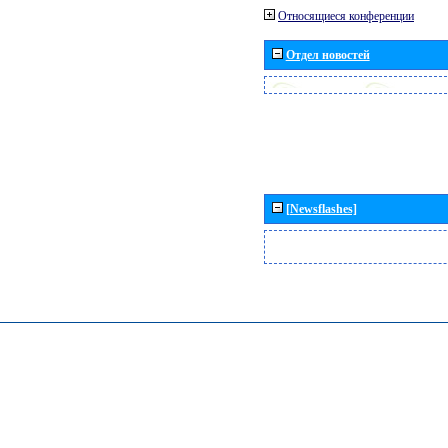
Относящиеся конференции
Отдел новостей
[Newsflashes]