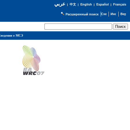
عربي
English
Español
Français
|
中文
|
|
|
Расширенный поиск
ведения о МСЭ