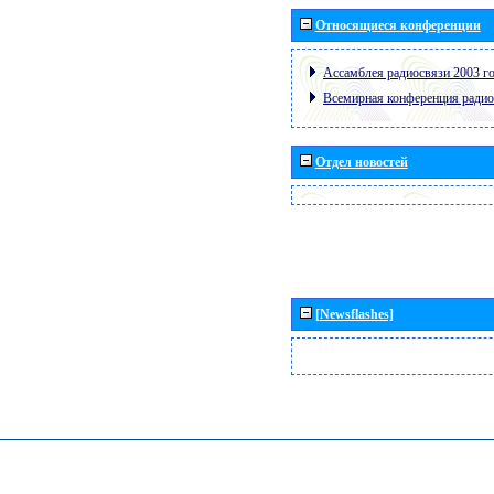
Относящиеся конференции
Ассамблея радиосвязи 2003 го
Всемирная конференция радио
Отдел новостей
[Newsflashes]