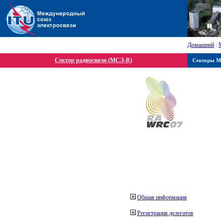
Домашний
:
Сектор радиосвязи (МСЭ-R)
Секторы 
Общая информация
Регистрация делегатов