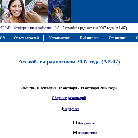
МСЭ-R
:
Конференции и собрания
:
RA
: Ассамблея радиосвязи 2007 года (АР-07)
МСЭ
Отдел новостей
Мероприятия
Публикации
Статистика
С
Ассамблея радиосвязи 2007 года (АР-07)
(Женева, Швейцария, 15 октября - 19 октября 2007 года)
Сборник резолюций
Свернуть все
Документы
Публикации