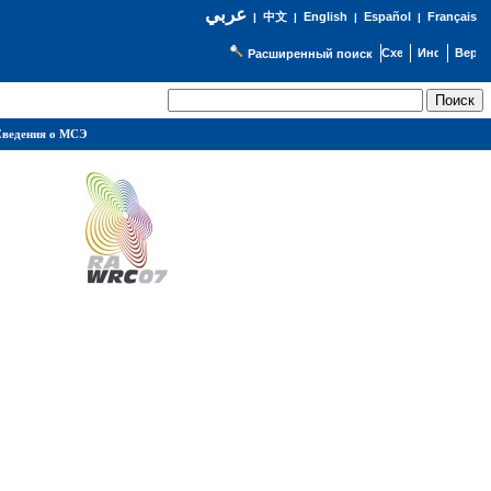
عربي
English
Español
Français
|
中文
|
|
|
Расширенный поиск
ведения о МСЭ