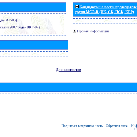
Кандидаты на посты председателей
групп МСЭ-R (ИК, СК, ПСК, КГР)
да (АР-03)
связи 2007 года (ВКР-07)
Прочая информация
Для контактов
Подняться в верхнюю часть
-
Обратная связь
-
Инф
П