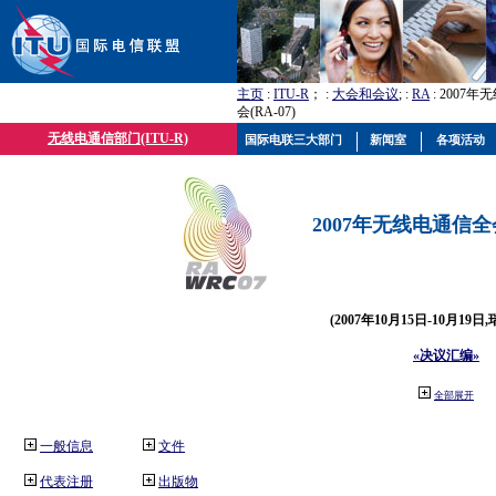
主页
:
ITU-R
； :
大会和会议
; :
RA
: 2007
会(RA-07)
无线电通信部门(ITU-R)
国际电联三大部门
新闻室
各项活动
2007年无线电通信全会(
(2007年10月15日-10月19日
«决议汇编»
全部展开
一般信息
文件
代表注册
出版物