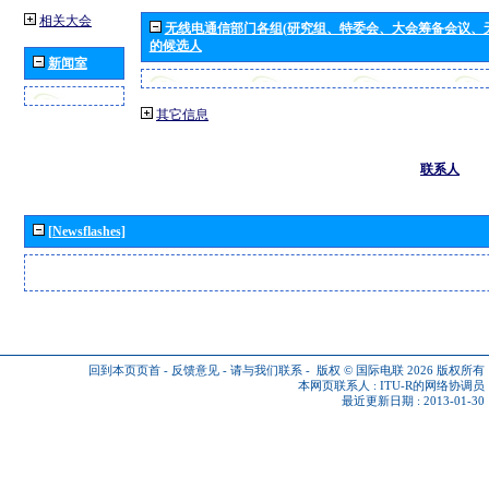
相关大会
无线电通信部门各组(研究组、特委会、大会筹备会议、
的候选人
新闻室
其它信息
联系人
[Newsflashes]
回到本页页首
-
反馈意见
-
请与我们联系
-
版权 © 国际电联 2026
版权所有
本网页联系人 :
ITU-R的网络协调员
最近更新日期 : 2013-01-30