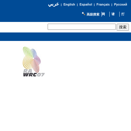
عربي
English
Español
Français
Русский
|
|
|
|
高级搜索