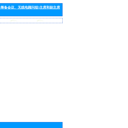
会筹备会议、无线电顾问组)主席和副主席