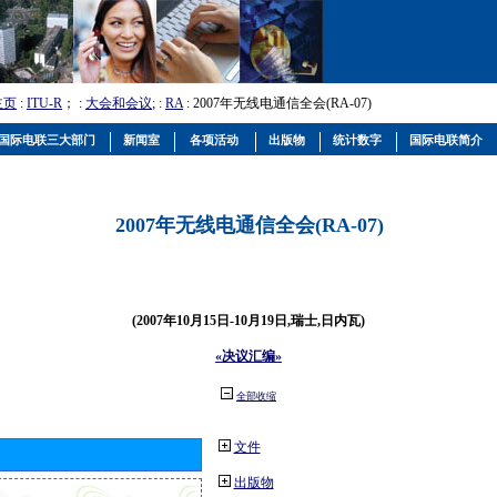
主页
:
ITU-R
； :
大会和会议
; :
RA
: 2007年无线电通信全会(RA-07)
国际电联三大部门
新闻室
各项活动
出版物
统计数字
国际电联简介
2007年无线电通信全会(RA-07)
(2007年10月15日-10月19日,瑞士,日内瓦)
«决议汇编»
全部收缩
文件
出版物