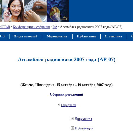
МСЭ-R
:
Конференции и собрания
:
RA
: Ассамблея радиосвязи 2007 года (АР-07)
МСЭ
Отдел новостей
Мероприятия
Публикации
Статистика
С
Ассамблея радиосвязи 2007 года (АР-07)
(Женева, Швейцария, 15 октября - 19 октября 2007 года)
Сборник резолюций
Свернуть все
Документы
Публикации