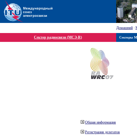
Домашний
:
Сектор радиосвязи (МСЭ-R)
Секторы 
Общая информация
Регистрация делегатов