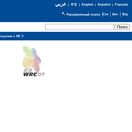
عربي
English
Español
Français
|
中文
|
|
|
Расширенный поиск
ведения о МСЭ