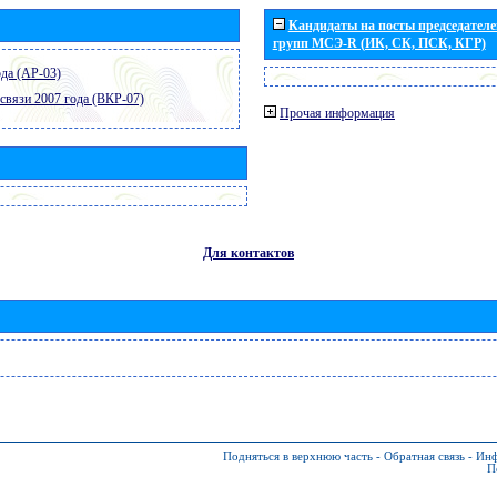
Кандидаты на посты председателей
групп МСЭ-R (ИК, СК, ПСК, КГР)
да (АР-03)
связи 2007 года (ВКР-07)
Прочая информация
Для контактов
Подняться в верхнюю часть
-
Обратная связь
-
Инф
П