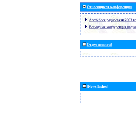
Относящиеся конференции
Ассамблея радиосвязи 2003 го
Всемирная конференция радио
Отдел новостей
[Newsflashes]