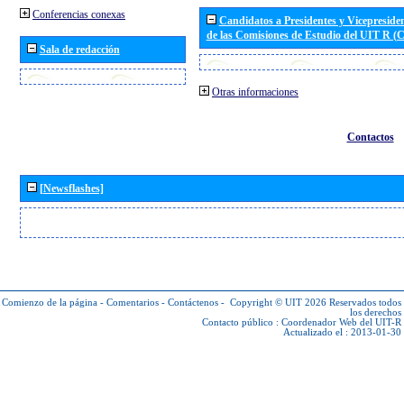
Conferencias conexas
Candidatos a Presidentes y Vicepreside
de las Comisiones de Estudio del UIT R 
Sala de redacción
Otras informaciones
Contactos
[Newsflashes]
Comienzo de la página
-
Comentarios
-
Contáctenos
-
Copyright © UIT 2026
Reservados todos
los derechos
Contacto público :
Coordenador Web del UIT-R
Actualizado el : 2013-01-30