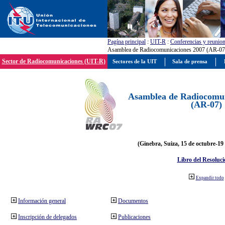
Pagína principal
:
UIT-R
:
Conferencias y reunio
Asamblea de Radiocomunicaciones 2007 (AR-07
Sector de Radiocomunicaciones (UIT-R)
Sectores de la UIT
Sala de prensa
Asamblea de Radiocomun
(AR-07)
(Ginebra, Suiza, 15 de octubre-19
Libro del Resoluci
Expandir todo
Información general
Documentos
Inscripción de delegados
Publicaciones