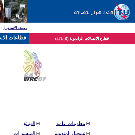
صفحة الاستقبال
:
ق
قطاعات الاتح
قطاع الاتصالات الراديوية (ITU-R)
معلومات عامة
الوثائق
تسجيل المندوبين
المنشورات