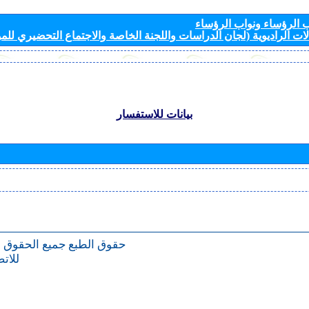
الرؤساء ونواب الرؤساء
ات الراديوية (لجان الدراسات واللجنة الخاصة والاجتماع التحضيري للمؤ
بيانات للاستفسار
حقوق الطبع
جميع الحقوق 
للات