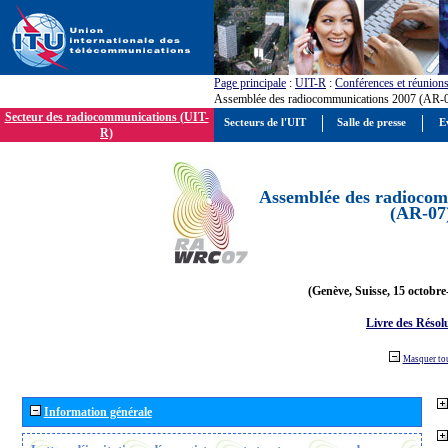
Page principale
:
UIT-R
:
Conférences et réunion
Assemblée des radiocommunications 2007 (AR-
Secteur des radiocommunications (UIT-
Secteurs de l'UIT
Salle de presse
E
R)
Assemblée des radiocom
(AR-07
(Genève, Suisse, 15 octobre
Livre des Résol
Masquer to
Information générale