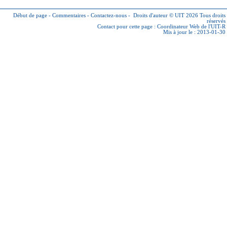
Début de page
-
Commentaires
-
Contactez-nous
-
Droits d'auteur © UIT 2026
Tous droits
réservés
Contact pour cette page :
Coordinateur Web de l'UIT-R
Mis à jour le : 2013-01-30