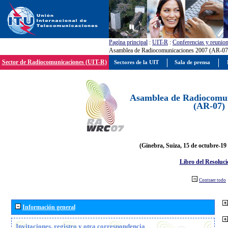
Pagína principal
:
UIT-R
:
Conferencias y reunio
Asamblea de Radiocomunicaciones 2007 (AR-07
Sector de Radiocomunicaciones (UIT-R)
Sectores de la UIT
Sala de prensa
Asamblea de Radiocomun
(AR-07)
(Ginebra, Suiza, 15 de octubre-19
Libro del Resoluci
Contraer todo
Información general
Invitaciones, registro y otra correspondencia