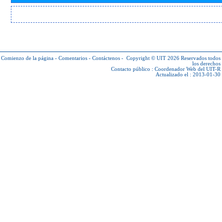
Comienzo de la página
-
Comentarios
-
Contáctenos
-
Copyright © UIT 2026
Reservados todos
los derechos
Contacto público :
Coordenador Web del UIT-R
Actualizado el : 2013-01-30