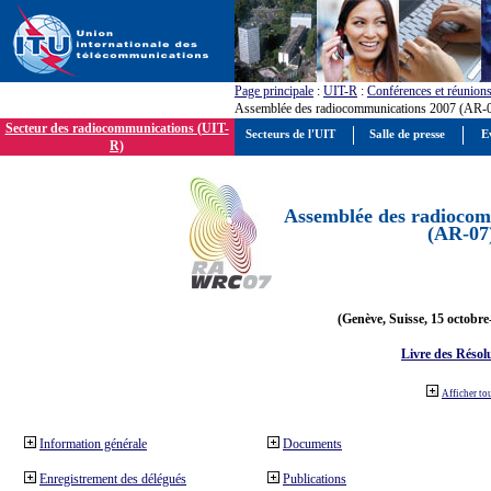
Page principale
:
UIT-R
:
Conférences et réunion
Assemblée des radiocommunications 2007 (AR-
Secteur des radiocommunications (UIT-
Secteurs de l'UIT
Salle de presse
E
R)
Assemblée des radiocom
(AR-07
(Genève, Suisse, 15 octobre
Livre des Résol
Afficher to
Information générale
Documents
Enregistrement des délégués
Publications