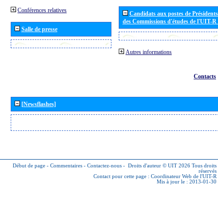
Conférences relatives
Candidats aux postes de Présidents 
des Commissions d'études de l'UIT-R
Salle de presse
Autres informations
Contacts
[Newsflashes]
Début de page
-
Commentaires
-
Contactez-nous
-
Droits d'auteur © UIT 2026
Tous droits
réservés
Contact pour cette page :
Coordinateur Web de l'UIT-R
Mis à jour le : 2013-01-30