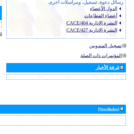
رسائل دعوة، تسجيل، ومراسلات أخرى
الدول الأعضاء
أعضاء القطاعات
النشرة الإدارية CACE/404
النشرة الإدارية CACE/427
تسجيل المندوبين
المؤتمرات ذات الصلة
غرفة الأخبار
[Newsflashes]