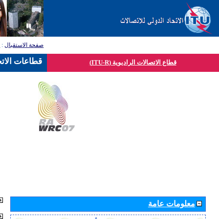
صفحة الاستقبال
:
ق
قطاعات الاتح
قطاع الاتصالات الراديوية (ITU-R)
معلومات عامة