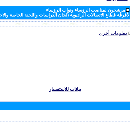
مرشحون لمناصب الرؤساء ونواب الرؤساء
لأفرقة قطاع الاتصالات الراديوية (لجان الدراسات واللجنة الخاصة والا
معلومات أخرى
بيانات للاستفسار