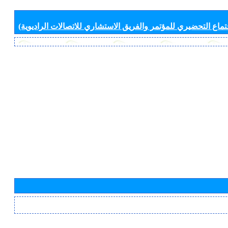
جتماع التحضيري للمؤتمر والفريق الاستشاري للاتصالات الراديوية)