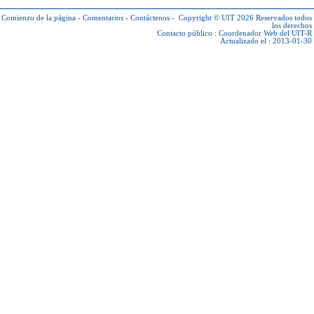
Comienzo de la página
-
Comentarios
-
Contáctenos
-
Copyright © UIT 2026
Reservados todos
los derechos
Contacto público :
Coordenador Web del UIT-R
Actualizado el : 2013-01-30