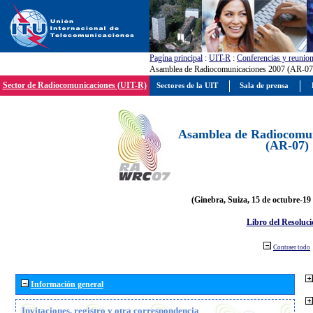
Pagína principal
:
UIT-R
:
Conferencias y reunio
Asamblea de Radiocomunicaciones 2007 (AR-07
Sector de Radiocomunicaciones (UIT-R)
Sectores de la UIT
Sala de prensa
Asamblea de Radiocomun
(AR-07)
(Ginebra, Suiza, 15 de octubre-19
Libro del Resoluci
Contraer todo
Información general
Invitaciones, registro y otra correspondencia