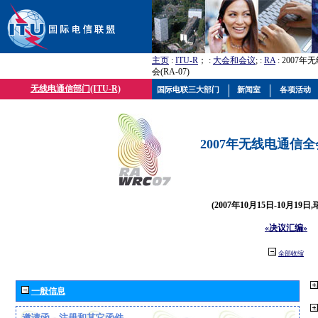
主页
:
ITU-R
； :
大会和会议
; :
RA
: 2007
会(RA-07)
无线电通信部门(ITU-R)
国际电联三大部门
新闻室
各项活动
2007年无线电通信全会(
(2007年10月15日-10月19日
«决议汇编»
全部收缩
一般信息
邀请函、注册和其它函件