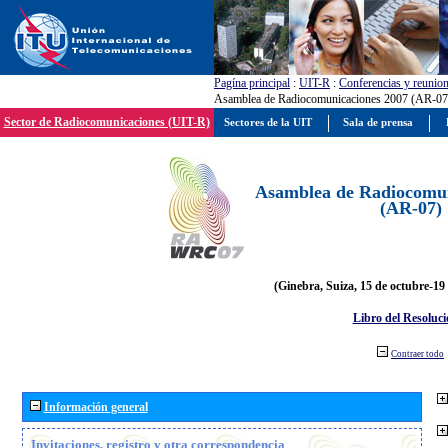
Pagína principal
:
UIT-R
:
Conferencias y reunio
Asamblea de Radiocomunicaciones 2007 (AR-07
Sector de Radiocomunicaciones (UIT-R)
Sectores de la UIT
Sala de prensa
Asamblea de Radiocomun
(AR-07)
(Ginebra, Suiza, 15 de octubre-19
Libro del Resoluci
Contraer todo
Información general
Invitaciones, registro y otra correspondencia