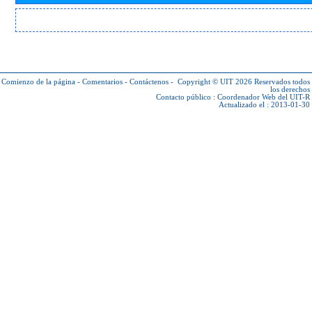
Comienzo de la página
-
Comentarios
-
Contáctenos
-
Copyright © UIT 2026
Reservados todos
los derechos
Contacto público :
Coordenador Web del UIT-R
Actualizado el : 2013-01-30