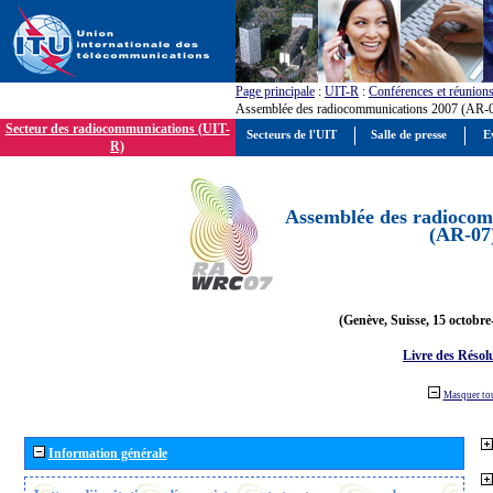
Page principale
:
UIT-R
:
Conférences et réunion
Assemblée des radiocommunications 2007 (AR-
Secteur des radiocommunications (UIT-
Secteurs de l'UIT
Salle de presse
E
R)
Assemblée des radiocom
(AR-07
(Genève, Suisse, 15 octobre
Livre des Résol
Masquer to
Information générale