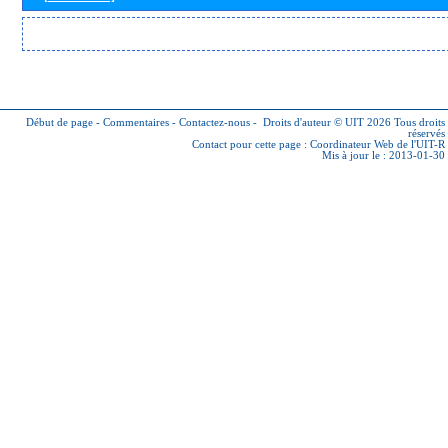
Début de page
-
Commentaires
-
Contactez-nous
-
Droits d'auteur © UIT 2026
Tous droits
réservés
Contact pour cette page :
Coordinateur Web de l'UIT-R
Mis à jour le : 2013-01-30