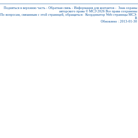
Подняться в верхнюю часть
-
Обратная связь
-
Информация для контактов
-
Знак охраны
авторского права © МСЭ 2026
Все права сохранены
По вопросам, связанным с этой страницей, обращаться :
Координатор Web-страницы МСЭ-
R
Обновлено : 2013-01-30