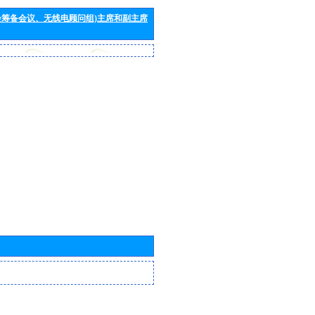
会筹备会议、无线电顾问组)主席和副主席