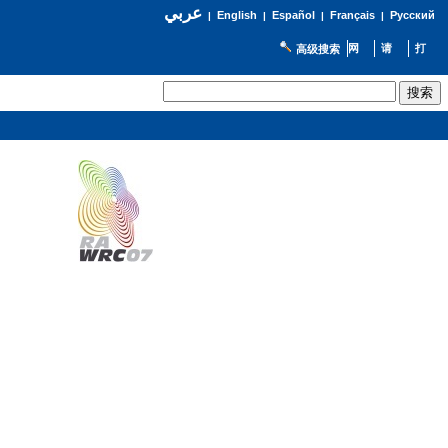
عربي
English
Español
Français
Русский
|
|
|
|
高级搜索