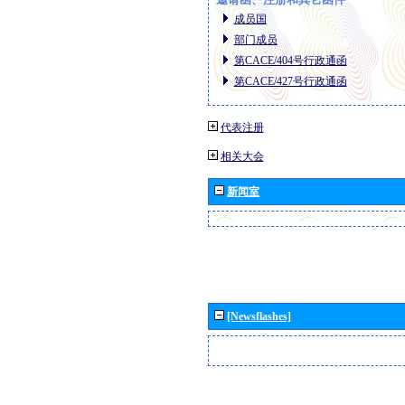
成员国
部门成员
第CACE/404号行政通函
第CACE/427号行政通函
代表注册
相关大会
新闻室
[Newsflashes]