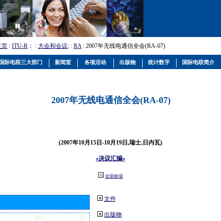
主页
:
ITU-R
； :
大会和会议
; :
RA
: 2007年无线电通信全会(RA-07)
国际电联三大部门
新闻室
各项活动
出版物
统计数字
国际电联简介
2007年无线电通信全会(RA-07)
(2007年10月15日-10月19日,瑞士,日内瓦)
«决议汇编»
全部收缩
文件
出版物