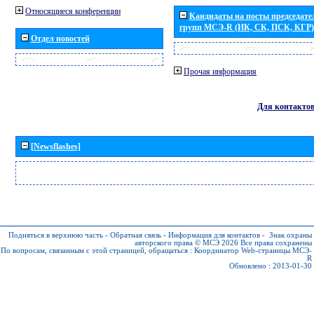
Относящиеся конференции
Кандидаты на посты председател
групп МСЭ-R (ИК, СК, ПСК, КГР)
Отдел новостей
Прочая информация
Для контакто
[Newsflashes]
Подняться в верхнюю часть
-
Обратная связь
-
Информация для контактов
-
Знак охраны
авторского права © МСЭ 2026
Все права сохранены
По вопросам, связанным с этой страницей, обращаться :
Координатор Web-страницы МСЭ-
R
Обновлено : 2013-01-30