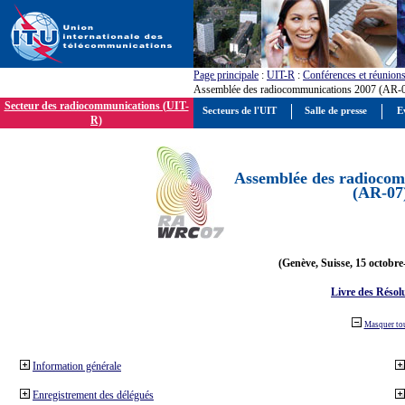
Page principale
:
UIT-R
:
Conférences et réunion
Assemblée des radiocommunications 2007 (AR-
Secteur des radiocommunications (UIT-
Secteurs de l'UIT
Salle de presse
E
R)
Assemblée des radiocom
(AR-07
(Genève, Suisse, 15 octobre
Livre des Résol
Masquer to
Information générale
Enregistrement des délégués