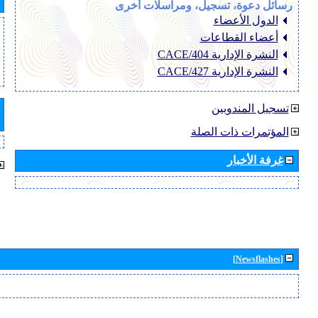
رسائل دعوة، تسجيل، ومراسلات أخرى
الدول الأعضاء
أعضاء القطاعات
النشرة الإدارية CACE/404
النشرة الإدارية CACE/427
تسجيل المندوبين
المؤتمرات ذات الصلة
غرفة الأخبار
[Newsflashes]