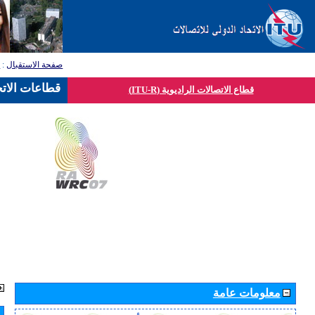
صفحة الاستقبال
:
ق
قطاعات الاتح
قطاع الاتصالات الراديوية (ITU-R)
معلومات عامة