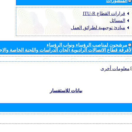
المنشورات
قرارات القطاع ‏ITU-R
المسائل
مبادئ توجيهية لطرائق العمل
مرشحون لمناصب الرؤساء ونواب الرؤساء
لأفرقة قطاع الاتصالات الراديوية (لجان الدراسات واللجنة الخاصة والا
معلومات أخرى
بيانات للاستفسار