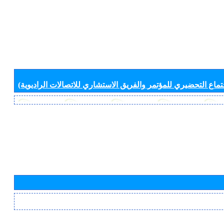
جتماع التحضيري للمؤتمر والفريق الاستشاري للاتصالات الراديوية)