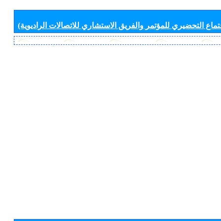
جتماع التحضيري للمؤتمر والفريق الاستشاري للاتصالات الراديوية)