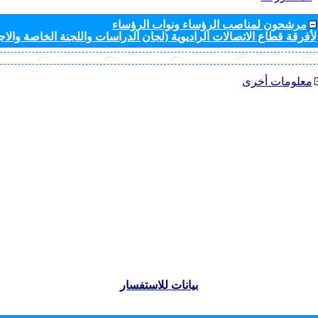
مرشحون لمناصب الرؤساء ونواب الرؤساء
لأفرقة قطاع الاتصالات الراديوية (لجان الدراسات واللجنة الخاصة والا
معلومات أخرى
بيانات للاستفسار