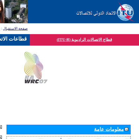
صفحة الاستقبال
:
ق
قطاعات الاتح
قطاع الاتصالات الراديوية (ITU-R)
معلومات عامة