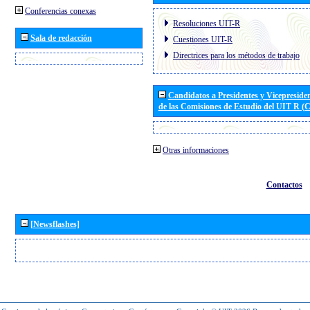
Conferencias conexas
Resoluciones UIT-R
Sala de redacción
Cuestiones UIT-R
Directrices para los métodos de trabajo
Candidatos a Presidentes y Vicepreside
de las Comisiones de Estudio del UIT R 
Otras informaciones
Contactos
[Newsflashes]