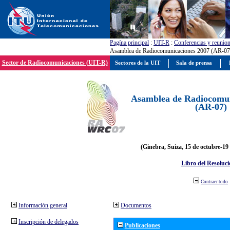
Pagína principal
:
UIT-R
:
Conferencias y reunio
Asamblea de Radiocomunicaciones 2007 (AR-07
Sector de Radiocomunicaciones (UIT-R)
Sectores de la UIT
Sala de prensa
Asamblea de Radiocomun
(AR-07)
(Ginebra, Suiza, 15 de octubre-19
Libro del Resoluci
Contraer todo
Información general
Documentos
Inscripción de delegados
Publicaciones