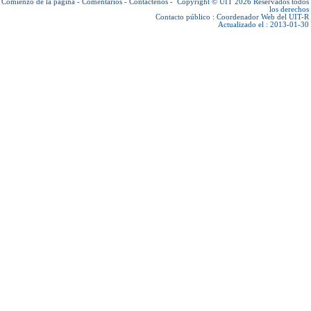
Comienzo de la página
-
Comentarios
-
Contáctenos
-
Copyright © UIT 2026
Reservados todos
los derechos
Contacto público :
Coordenador Web del UIT-R
Actualizado el : 2013-01-30