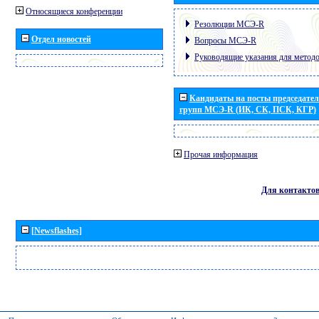
Относящиеся конференции
Резолюции МСЭ-R
Отдел новостей
Вопросы МСЭ-R
Руководящие указания для метод
Кандидаты на посты председател
групп МСЭ-R (ИК, СК, ПСК, КГР)
Прочая информация
Для контакто
[Newsflashes]