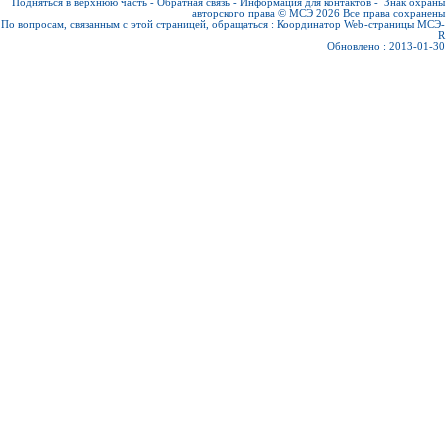
Подняться в верхнюю часть
-
Обратная связь
-
Информация для контактов
-
Знак охраны
авторского права © МСЭ 2026
Все права сохранены
По вопросам, связанным с этой страницей, обращаться :
Координатор Web-страницы МСЭ-
R
Обновлено : 2013-01-30