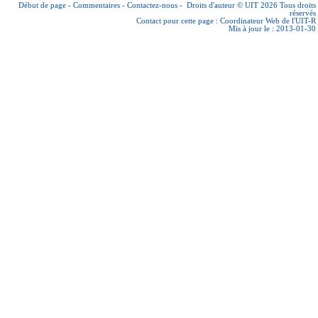
Début de page
-
Commentaires
-
Contactez-nous
-
Droits d'auteur © UIT 2026
Tous droits
réservés
Contact pour cette page :
Coordinateur Web de l'UIT-R
Mis à jour le : 2013-01-30