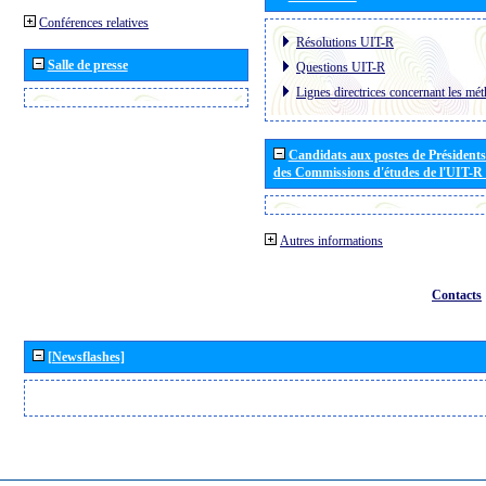
Conférences relatives
Résolutions UIT-R
Salle de presse
Questions UIT-R
Lignes directrices concernant les mét
Candidats aux postes de Présidents 
des Commissions d'études de l'UIT-R
Autres informations
Contacts
[Newsflashes]