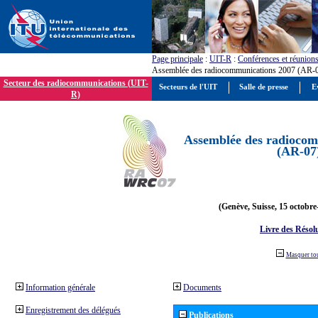
Page principale
:
UIT-R
:
Conférences et réunion
Assemblée des radiocommunications 2007 (AR-
Secteur des radiocommunications (UIT-
Secteurs de l'UIT
Salle de presse
E
R)
Assemblée des radiocom
(AR-07
(Genève, Suisse, 15 octobre
Livre des Résol
Masquer to
Information générale
Documents
Enregistrement des délégués
Publications