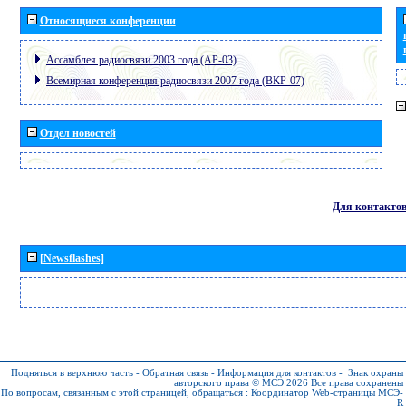
Относящиеся конференции
Ассамблея радиосвязи 2003 года (АР-03)
Всемирная конференция радиосвязи 2007 года (ВКР-07)
Отдел новостей
Для контакто
[Newsflashes]
Подняться в верхнюю часть
-
Обратная связь
-
Информация для контактов
-
Знак охраны
авторского права © МСЭ 2026
Все права сохранены
По вопросам, связанным с этой страницей, обращаться :
Координатор Web-страницы МСЭ-
R