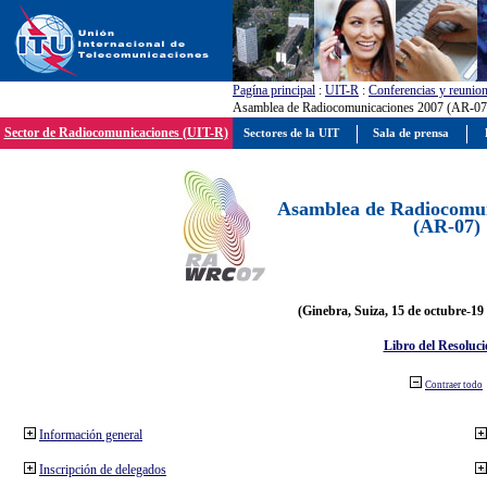
Pagína principal
:
UIT-R
:
Conferencias y reunio
Asamblea de Radiocomunicaciones 2007 (AR-07
Sector de Radiocomunicaciones (UIT-R)
Sectores de la UIT
Sala de prensa
Asamblea de Radiocomun
(AR-07)
(Ginebra, Suiza, 15 de octubre-19
Libro del Resoluci
Contraer todo
Información general
Inscripción de delegados