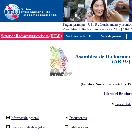
Pagína principal
:
UIT-R
:
Conferencias y reunio
Asamblea de Radiocomunicaciones 2007 (AR-07
Sector de Radiocomunicaciones (UIT-R)
Sectores de la UIT
Sala de prensa
Asamblea de Radiocomun
(AR-07)
(Ginebra, Suiza, 15 de octubre-19
Libro del Resoluci
Expandir todo
Información general
Documentos
Inscripción de delegados
Publicaciones