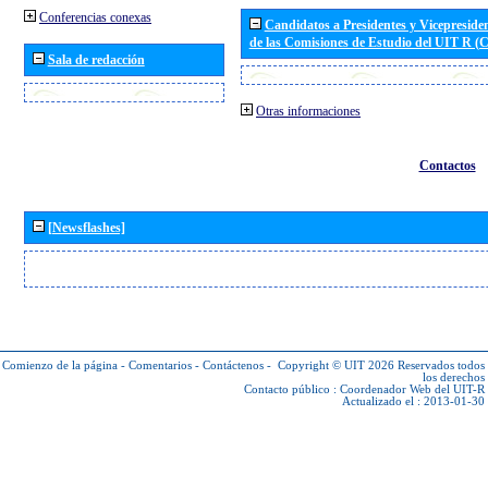
Conferencias conexas
Candidatos a Presidentes y Vicepreside
de las Comisiones de Estudio del UIT R 
Sala de redacción
Otras informaciones
Contactos
[Newsflashes]
Comienzo de la página
-
Comentarios
-
Contáctenos
-
Copyright © UIT 2026
Reservados todos
los derechos
Contacto público :
Coordenador Web del UIT-R
Actualizado el : 2013-01-30