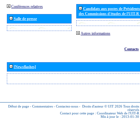
Conférences relatives
Candidats aux postes de Présidents 
des Commissions d'études de l'UIT-R
Salle de presse
Autres informations
Contacts
[Newsflashes]
Début de page
-
Commentaires
-
Contactez-nous
-
Droits d'auteur © UIT 2026
Tous droits
réservés
Contact pour cette page :
Coordinateur Web de l'UIT-R
Mis à jour le : 2013-01-30