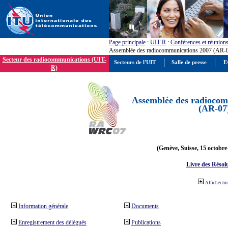
Page principale
:
UIT-R
:
Conférences et réunion
Assemblée des radiocommunications 2007 (AR-
Secteur des radiocommunications (UIT-
Secteurs de l'UIT
Salle de presse
E
R)
Assemblée des radiocom
(AR-07
(Genève, Suisse, 15 octobre
Livre des Résol
Afficher to
Information générale
Documents
Enregistrement des délégués
Publications