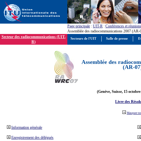
Page principale
:
UIT-R
:
Conférences et réunion
Assemblée des radiocommunications 2007 (AR-
Secteur des radiocommunications (UIT-
Secteurs de l'UIT
Salle de presse
E
R)
Assemblée des radiocom
(AR-07
(Genève, Suisse, 15 octobre
Livre des Résol
Masquer to
Information générale
Enregistrement des délégués