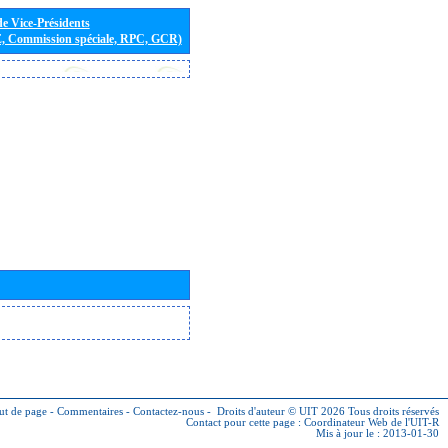
de Vice-Présidents
E, Commission spéciale, RPC, GCR)
ut de page
-
Commentaires
-
Contactez-nous
-
Droits d'auteur © UIT 2026
Tous droits réservés
Contact pour cette page :
Coordinateur Web de l'UIT-R
Mis à jour le : 2013-01-30