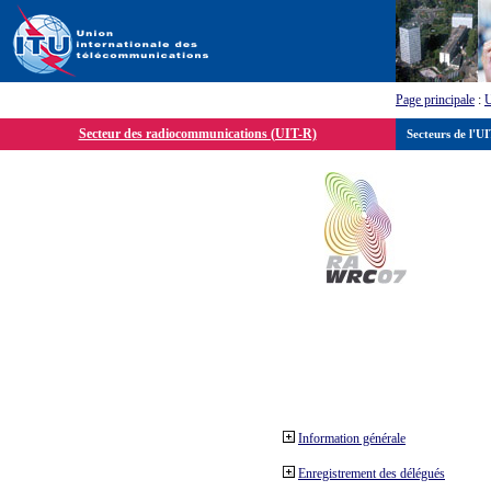
Page principale
:
Secteur des radiocommunications (UIT-R)
Secteurs de l'U
Information générale
Enregistrement des délégués