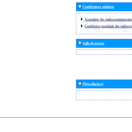
Conférences relatives
Assembée des radiocommunicati
Conférence mondiale des radioc
Salle de presse
[Newsflashes]