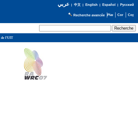
عربي
English
Español
Русский
|
中文
|
|
|
Recherche avancée
 de l'UIT