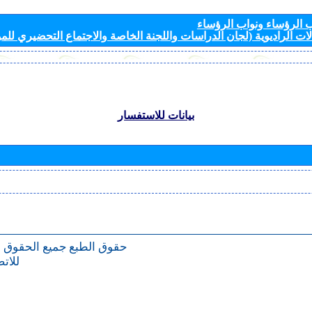
الرؤساء ونواب الرؤساء
ات الراديوية (لجان الدراسات واللجنة الخاصة والاجتماع التحضيري للمؤ
بيانات للاستفسار
حقوق الطبع
جميع الحقوق 
للات