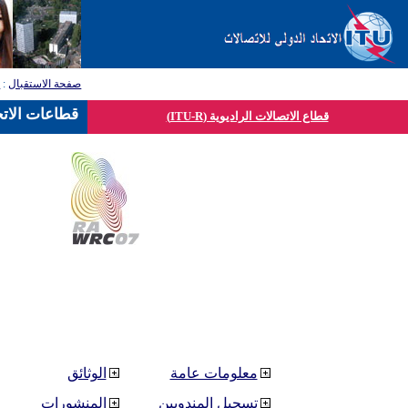
صفحة الاستقبال
:
ق
قطاعات الاتح
قطاع الاتصالات الراديوية (ITU-R)
معلومات عامة
الوثائق
تسجيل المندوبين
المنشورات