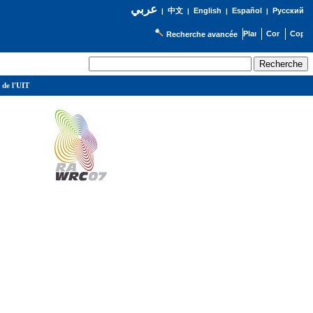
عربي
English
Español
Русский
|
中文
|
|
|
Recherche avancée
 de l'UIT