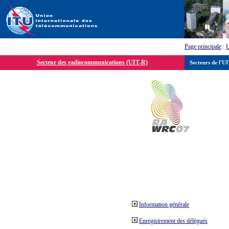
Page principale
:
Secteur des radiocommunications (UIT-R)
Secteurs de l'U
Information générale
Enregistrement des délégués