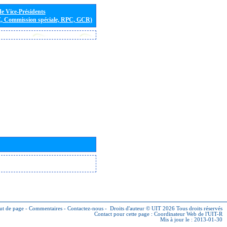
de Vice-Présidents
E, Commission spéciale, RPC, GCR)
ut de page
-
Commentaires
-
Contactez-nous
-
Droits d'auteur © UIT 2026
Tous droits réservés
Contact pour cette page :
Coordinateur Web de l'UIT-R
Mis à jour le : 2013-01-30