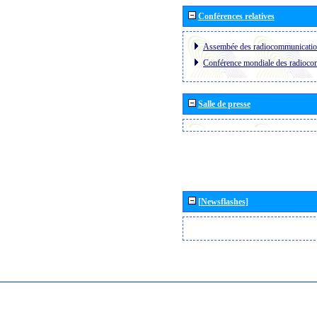
Conférences relatives
Assembée des radiocommunicati
Conférence mondiale des radioc
Salle de presse
[Newsflashes]