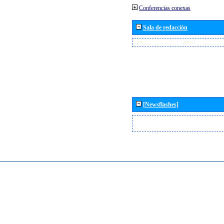
Conferencias conexas
Sala de redacción
[Newsflashes]