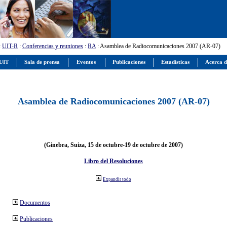
:
UIT-R
:
Conferencias y reuniones
:
RA
: Asamblea de Radiocomunicaciones 2007 (AR-07)
 UIT
Sala de prensa
Eventos
Publicaciones
Estadísticas
Acerca d
Asamblea de Radiocomunicaciones 2007 (AR-07)
(Ginebra, Suiza, 15 de octubre-19 de octubre de 2007)
Libro del Resoluciones
Expandir todo
Documentos
Publicaciones