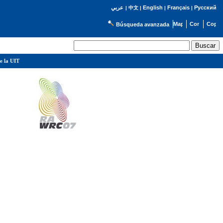
English
Français
Русский
عربي
|
中文
|
|
|
Búsqueda avanzada
e la UIT