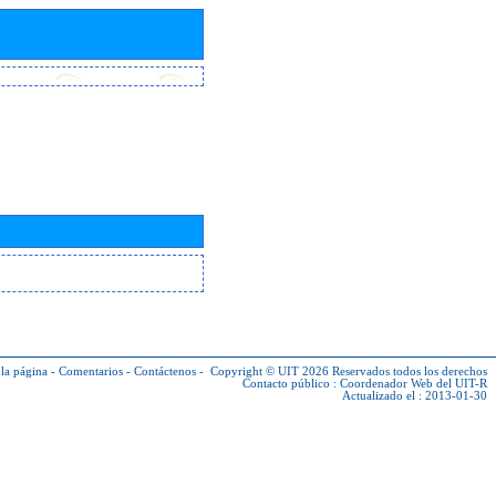
la página
-
Comentarios
-
Contáctenos
-
Copyright © UIT 2026
Reservados todos los derechos
Contacto público :
Coordenador Web del UIT-R
Actualizado el : 2013-01-30