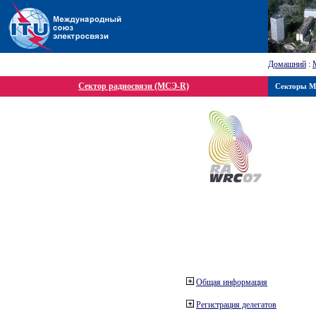
Домашний
:
Сектор радиосвязи (МСЭ-R)
Секторы 
Общая информация
Регистрация делегатов