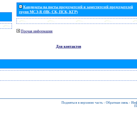
Кандидаты на посты председателей и заместителей председателей
групп МСЭ-R (ИК, СК, ПСК, КГР)
Прочая информация
Для контактов
Подняться в верхнюю часть
-
Обратная связь
-
Инф
П