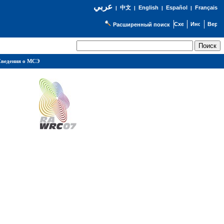
عربي
English
Español
Français
|
中文
|
|
|
Расширенный поиск
ведения о МСЭ