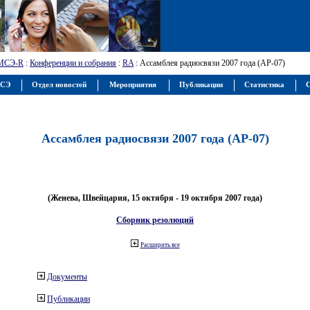
МСЭ-R
:
Конференции и собрания
:
RA
: Ассамблея радиосвязи 2007 года (АР-07)
МСЭ
Отдел новостей
Мероприятия
Публикации
Статистика
С
Ассамблея радиосвязи 2007 года (АР-07)
(Женева, Швейцария, 15 октября - 19 октября 2007 года)
Сборник резолюций
Расширить все
Документы
Публикации