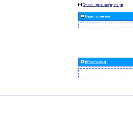
Относящиеся конференции
Отдел новостей
[Newsflashes]