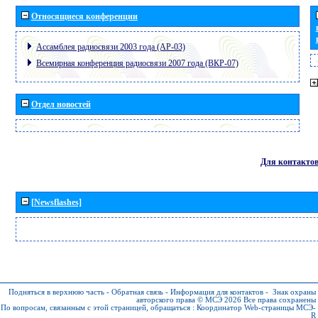
Относящиеся конференции
Ассамблея радиосвязи 2003 года (АР-03)
Всемирная конференция радиосвязи 2007 года (ВКР-07)
Отдел новостей
Для контакто
[Newsflashes]
Подняться в верхнюю часть
-
Обратная связь
-
Информация для контактов
-
Знак охраны
авторского права © МСЭ 2026
Все права сохранены
По вопросам, связанным с этой страницей, обращаться :
Координатор Web-страницы МСЭ-
R