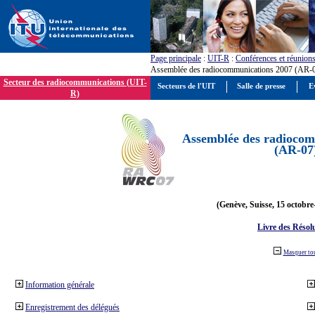
Page principale
:
UIT-R
:
Conférences et réunion
Assemblée des radiocommunications 2007 (AR-
Secteur des radiocommunications (UIT-
Secteurs de l'UIT
Salle de presse
E
R)
Assemblée des radiocom
(AR-07
(Genève, Suisse, 15 octobre
Livre des Résol
Masquer to
Information générale
Enregistrement des délégués