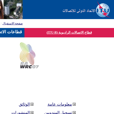
صفحة الاستقبال
:
ق
قطاعات الاتح
قطاع الاتصالات الراديوية (ITU-R)
معلومات عامة
الوثائق
تسجيل المندوبين
المنشورات