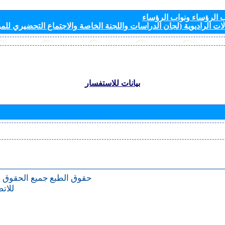
الرؤساء ونواب الرؤساء
ات الراديوية (لجان الدراسات واللجنة الخاصة والاجتماع التحضيري للمؤ
بيانات للاستفسار
حقوق الطبع
جميع الحقوق 
للات